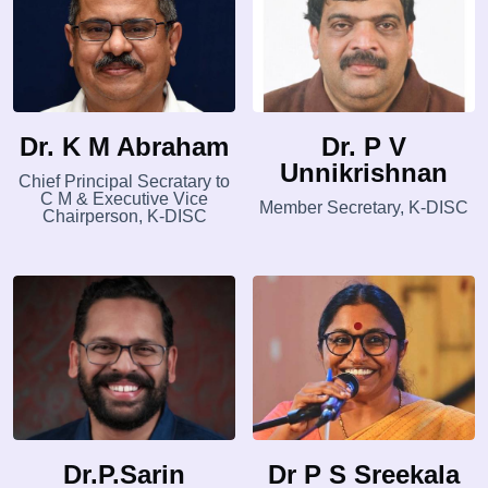
Dr. K M Abraham
Dr. P V
Unnikrishnan
Chief Principal Secratary to
C M & Executive Vice
Member Secretary, K-DISC
Chairperson, K-DISC
Dr.P.Sarin
Dr P S Sreekala