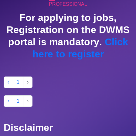
PROFESSIONAL
F
o
r
a
p
p
l
y
i
n
g
t
o
j
o
b
s
,
R
e
g
i
s
t
r
a
t
i
o
n
o
n
t
h
e
D
W
M
S
p
o
r
t
a
l
i
s
m
a
n
d
a
t
o
r
y
.
C
l
i
c
k
h
e
r
e
t
o
r
e
g
i
s
t
e
r
‹
1
›
‹
1
›
Disclaimer