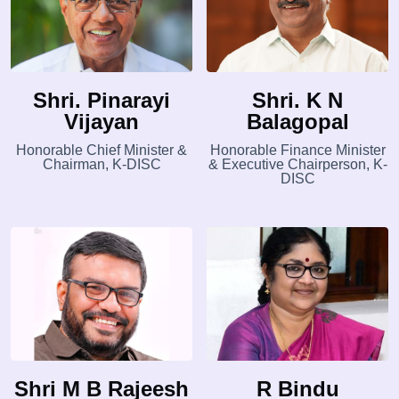
Shri. Pinarayi
Shri. K N
Vijayan
Balagopal
Honorable Chief Minister &
Honorable Finance Minister
Chairman, K-DISC
& Executive Chairperson, K-
DISC
Shri M B Rajeesh
R Bindu