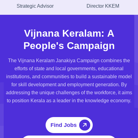
Strategic Advisor
Director KKEM
V
i
j
n
a
n
a
K
e
r
a
l
a
m
:
A
P
e
o
p
l
e
'
s
C
a
m
p
a
i
g
n
The Vijnana Keralam Janakiya Campaign combines the
efforts of state and local governments, educational
institutions, and communities to build a sustainable model
for skill development and employment generation. By
addressing the unique challenges of the workforce, it aims
to position Kerala as a leader in the knowledge economy.
Find Jobs